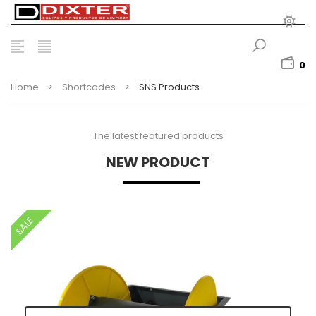
0
Home
>
Shortcodes
>
SNS Products
The latest featured products
NEW PRODUCT
SALE