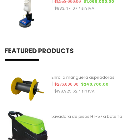
El precio original era: $1,253,
El precio act
$
1,253,000.00
$
1,069,000.00
$
883,471.07
¨* sin IVA
FEATURED PRODUCTS
Enrolla manguera aspiradoras
El precio original era: $276,00
El precio actua
$
276,000.00
$
240,700.00
$
198,925.62
¨* sin IVA
Lavadora de pisos HT-57 a batería