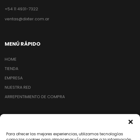
+54 11 4931-7322
ventas@dixter.com.ar
MENÚ RÁPIDO
HOME
TIENDA
EMPRESA
NUESTRA RED
ARREPENTIMIENTO DE COMPRA
SEGUINOS EN REDES
Para ofrecer las mejores experiencias, utilizamos tecnologías
/dixter.arg
como las cookies para almacenar y/o acceder a la información