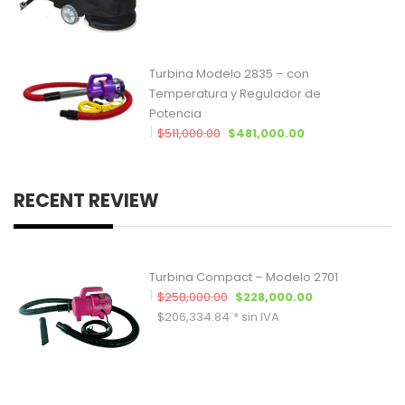
Turbina Modelo 2835 – con
Temperatura y Regulador de
Potencia
El precio original era: $511,000.0
El precio actual 
$
511,000.00
$
481,000.00
$
435,294.12
¨* sin IVA
RECENT REVIEW
Turbina Compact – Modelo 2701
El precio original era: $258,00
El precio actua
$
258,000.00
$
228,000.00
$
206,334.84
¨* sin IVA