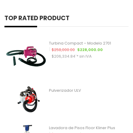
TOP RATED PRODUCT
Turbina Compact – Modelo 2701
El precio original era: $258,00
El precio actua
$
258,000.00
$
228,000.00
$
206,334.84
¨* sin IVA
Pulverizador ULV
Lavadora de Pisos Floor Kliner Plus