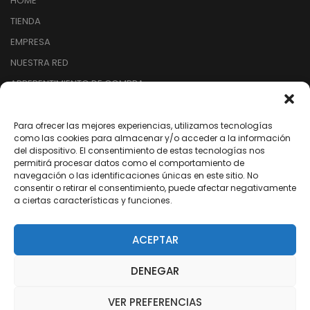
HOME
TIENDA
EMPRESA
NUESTRA RED
ARREPENTIMIENTO DE COMPRA
Para ofrecer las mejores experiencias, utilizamos tecnologías
SEGUINOS EN REDES
como las cookies para almacenar y/o acceder a la información
del dispositivo. El consentimiento de estas tecnologías nos
permitirá procesar datos como el comportamiento de
/dixter.arg
navegación o las identificaciones únicas en este sitio. No
consentir o retirar el consentimiento, puede afectar negativamente
/dixter.arg
a ciertas características y funciones.
/dixter-sa
/Youtube
ACEPTAR
DENEGAR
© 2016 SnsTheme. All Rights Reserved. Developed By SnsTheme
VER PREFERENCIAS