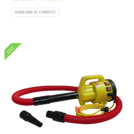
$
428,959.28
¨* sin IVA
AGREGAR AL CARRITO
SALE