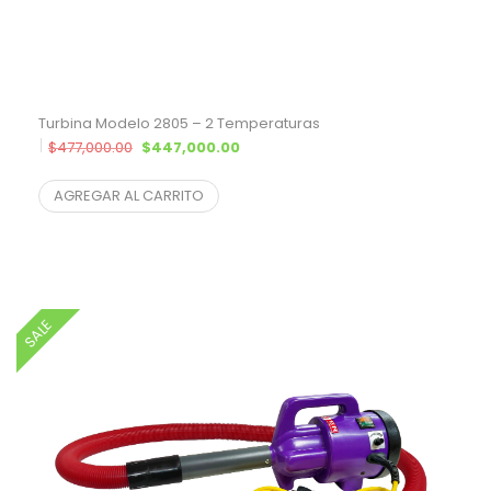
Turbina Modelo 2805 – 2 Temperaturas
El precio original era: $477,000.00.
El precio actual es: $447,000.00.
$
477,000.00
$
447,000.00
$
404,524.89
¨* sin IVA
AGREGAR AL CARRITO
SALE