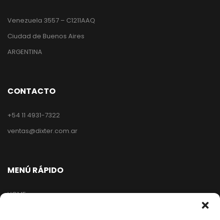
Venezuela 3557 – C1211AAQ
Ciudad de Buenos Aires
ARGENTINA
CONTACTO
+54 11 4931-7322
ventas@dixter.com.ar
MENÚ RÁPIDO
HOME
TIENDA