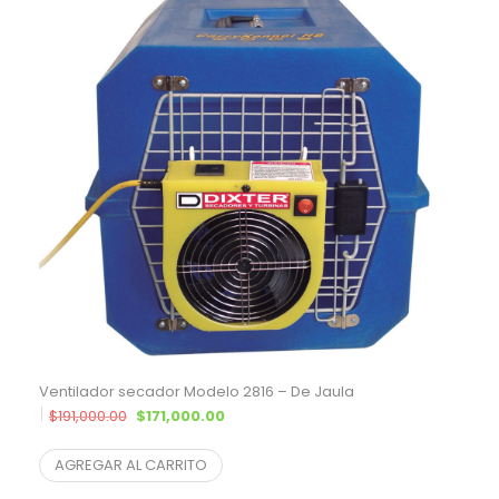
Ventilador secador Modelo 2816 – De Jaula
El precio original era: $191,000.00.
El precio actual es: $171,000.00.
$
191,000.00
$
171,000.00
$
154,751.13
¨* sin IVA
AGREGAR AL CARRITO