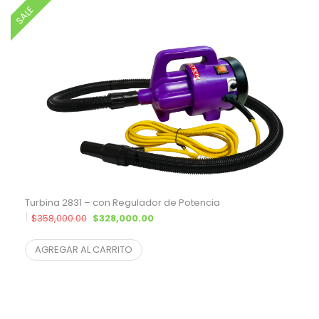
SALE
Turbina 2831 – con Regulador de Potencia
El precio original era: $358,000.00.
El precio actual es: $328,000.00.
$
358,000.00
$
328,000.00
$
296,832.58
¨* sin IVA
AGREGAR AL CARRITO