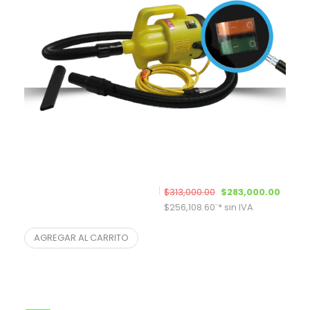
El precio original era
El pre
$
313,000.00
$
283,000.00
$
256,108.60
¨* sin IVA
Turbina 2801 – 2 Velocidades
AGREGAR AL CARRITO