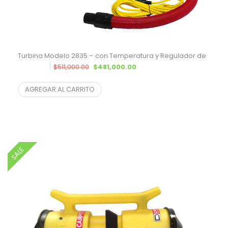
Turbina Modelo 2835 – con Temperatura y Regulador de
El precio original era: $511,000.00.
El precio actual es: $481,00
$
511,000.00
$
481,000.00
$
435,294.12
¨* sin IVA
Potencia
AGREGAR AL CARRITO
SALE