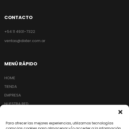
CONTACTO
+54 11 4931-7322
ventas@dixter.com.ar
MENÚ RÁPIDO
HOME
TIENDA
EMPRESA
NUESTRA RED
ARREPENTIMIENTO DE COMPRA
Para ofrecer las mejores experiencias, utilizamos tecnologías
como las cookies para almacenar y/o acceder a la información