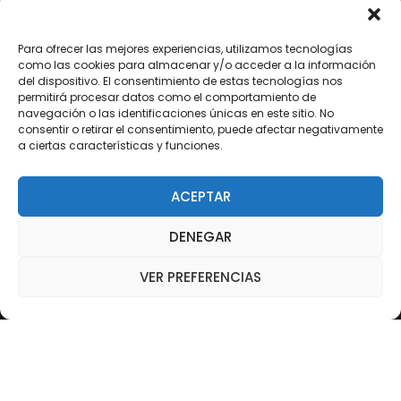
TIENDA
EMPRESA
Para ofrecer las mejores experiencias, utilizamos tecnologías
como las cookies para almacenar y/o acceder a la información
NUESTRA RED
del dispositivo. El consentimiento de estas tecnologías nos
permitirá procesar datos como el comportamiento de
ARREPENTIMIENTO DE COMPRA
navegación o las identificaciones únicas en este sitio. No
consentir o retirar el consentimiento, puede afectar negativamente
a ciertas características y funciones.
SEGUINOS EN REDES
ACEPTAR
/dixter.arg
DENEGAR
/dixter.arg
/dixter-sa
VER PREFERENCIAS
/Youtube
© 2016 SnsTheme. All Rights Reserved. Developed By SnsTheme