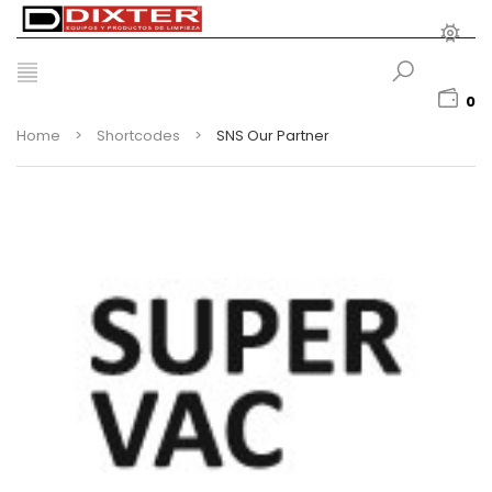
0
Home
>
Shortcodes
>
SNS Our Partner