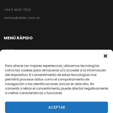
+54 11 4931-7322
ventas@dixter.com.ar
MENÚ RÁPIDO
HOME
TIENDA
EMPRESA
Para ofrecer las mejores experiencias, utilizamos tecnologías
como las cookies para almacenar y/o acceder a la información
NUESTRA RED
del dispositivo. El consentimiento de estas tecnologías nos
permitirá procesar datos como el comportamiento de
ARREPENTIMIENTO DE COMPRA
navegación o las identificaciones únicas en este sitio. No
consentir o retirar el consentimiento, puede afectar negativamente
a ciertas características y funciones.
SEGUINOS EN REDES
ACEPTAR
/dixter.arg