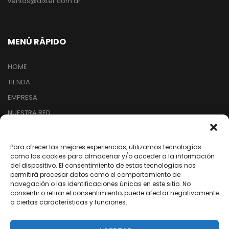
ventas@dixter.com.ar
MENÚ RÁPIDO
HOME
TIENDA
EMPRESA
NUESTRA RED
ARREPENTIMIENTO DE COMPRA
Para ofrecer las mejores experiencias, utilizamos tecnologías
como las cookies para almacenar y/o acceder a la información
SEGUINOS EN REDES
del dispositivo. El consentimiento de estas tecnologías nos
permitirá procesar datos como el comportamiento de
navegación o las identificaciones únicas en este sitio. No
/dixter.arg
consentir o retirar el consentimiento, puede afectar negativamente
a ciertas características y funciones.
/dixter.arg
/dixter-sa