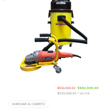
El precio original era
El pre
$
612,000.00
$
582,000.00
$
526,696.83
¨* sin IVA
Pulidora Orillera Modelo 5012
AGREGAR AL CARRITO