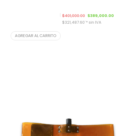
El precio original era: $40
El precio a
$
401,000.00
$
389,000.00
$
321,487.60
¨* sin IVA
Kit para Pulidora Orillera
AGREGAR AL CARRITO