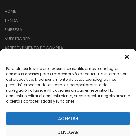
HOME
TIENDA
EMPRESA
NUESTRA RED
ARREPENTIMIENTO DE COMPRA
Para ofrecer las mejores experiencias, utilizamos tecnologías
SEGUINOS EN REDES
como las cookies para almacenar y/o acceder a la información
del dispositivo. El consentimiento de estas tecnologías nos
permitirá procesar datos como el comportamiento de
/dixter.arg
navegación o las identificaciones únicas en este sitio. No
/dixter.arg
consentir o retirar el consentimiento, puede afectar negativamente
a ciertas características y funciones.
/dixter-sa
/Youtube
ACEPTAR
DENEGAR