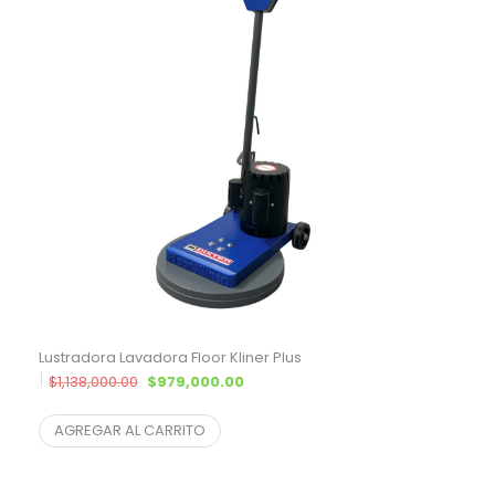
Lustradora Lavadora Floor Kliner Plus
El precio original era: $1,138,000.00.
El precio actual es: $979,000.00.
$
1,138,000.00
$
979,000.00
$
809,090.91
¨* sin IVA
AGREGAR AL CARRITO