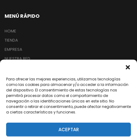
MENÚ RÁPIDO
HOME
TIENDA
EMPRESA
NUESTRA RED
ARREPENTIMIENTO DE COMPRA
Para ofrecer las mejores experiencias, utilizamos tecnologías
como las cookies para almacenar y/o acceder a la información
SEGUINOS EN REDES
del dispositivo. El consentimiento de estas tecnologías nos
permitirá procesar datos como el comportamiento de
navegación o las identificaciones únicas en este sitio. No
/dixter.arg
consentir o retirar el consentimiento, puede afectar negativamente
a ciertas características y funciones.
/dixter.arg
/dixter-sa
ACEPTAR
/Youtube