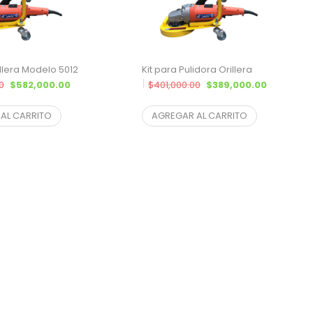
illera Modelo 5012
Kit para Pulidora Orillera
El precio original era: $612,000.00.
El precio actual es: $582,000.00.
El precio original era: $4
El precio
0
$
582,000.00
$
401,000.00
$
389,000.00
83
¨* sin IVA
$
321,487.60
¨* sin IVA
AL CARRITO
AGREGAR AL CARRITO