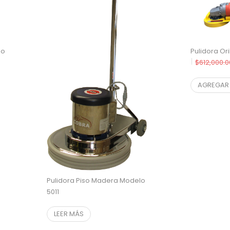
lo
Pulidora Or
$
612,000.0
$
526,696.
AGREGAR 
Pulidora Piso Madera Modelo
5011
LEER MÁS