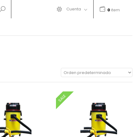
Cuenta
0
item
SALE