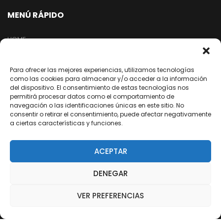
MENÚ RÁPIDO
HOME
TIENDA
EMPRESA
Para ofrecer las mejores experiencias, utilizamos tecnologías
como las cookies para almacenar y/o acceder a la información
NUESTRA RED
del dispositivo. El consentimiento de estas tecnologías nos
permitirá procesar datos como el comportamiento de
ARREPENTIMIENTO DE COMPRA
navegación o las identificaciones únicas en este sitio. No
consentir o retirar el consentimiento, puede afectar negativamente
a ciertas características y funciones.
SEGUINOS EN REDES
ACEPTAR
/dixter.arg
DENEGAR
/dixter.arg
/dixter-sa
VER PREFERENCIAS
/Youtube