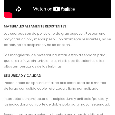
MATERIALES ALTAMENTE RESISTENTES
Los cuerpos son de polietileno de gran espesor. Poseen una
mayor aislación y menor peso. Son altamente resistentes, no se
oxidan, no se despintan y no se abollan.
Las mangueras, de material industrial, están diseñadas para
que el aire fluya sin turbulencias ni silbidos. Resistentes a las
altas temperaturas de las turbinas
SEGURIDAD Y CALIDAD
Posee cable de tipo industrial de alta flexibilidad de 5 metros
de largo con salida cable reforzada y ficha normalizada.
Interruptor con protector anti salpicadura y anti pelo/pelusa, y
luz indicadora; con corte de doble polo para mayor seguridad.
Posee correa para colgar al hombre que permite utilizar el