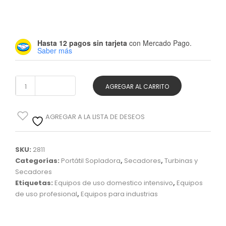
Hasta 12 pagos sin tarjeta
con Mercado Pago.
Saber más
Sopladora
AGREGAR AL CARRITO
/
AGREGAR A LA LISTA DE DESEOS
Aspiradora
SKU:
2811
Portátil
Categorías:
Portátil Sopladora
,
Secadores
,
Turbinas y
cantidad
Secadores
Etiquetas:
Equipos de uso domestico intensivo
,
Equipos
de uso profesional
,
Equipos para industrias