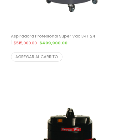
Aspiradora Profesional Super Vac 341-24
El precio original era: $515,000.00.
El precio actual es: $499,900.00.
$
515,000.00
$
499,900.00
$
413,140.50
¨* sin IVA
AGREGAR AL CARRITO