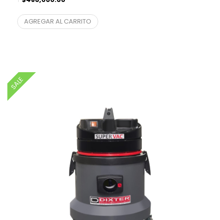
$
401,652.89
¨* sin IVA
AGREGAR AL CARRITO
SALE