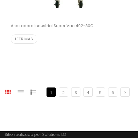
Aspiradora Industrial Super Vac 492-80C
LEER MÁS
1
2
3
4
5
6
Sitio realizado por
Solutions LO