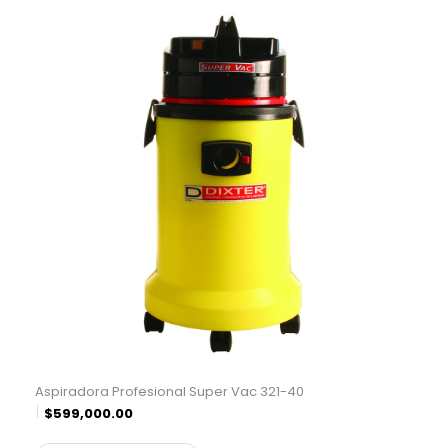
Aspiradora Profesional Super Vac 321-40
$
599,000.00
$
495,041.32
¨* sin IVA