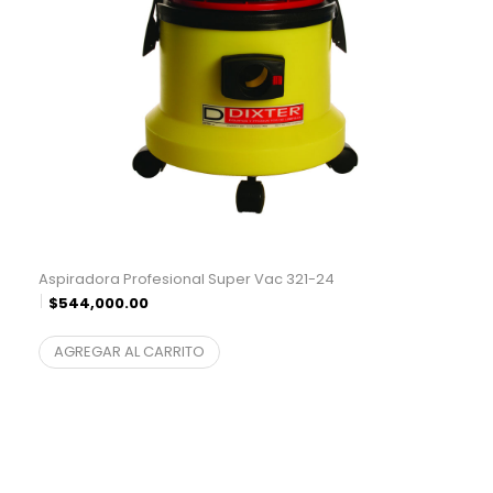
Aspiradora Profesional Super Vac 321-24
$
544,000.00
$
449,586.78
¨* sin IVA
AGREGAR AL CARRITO