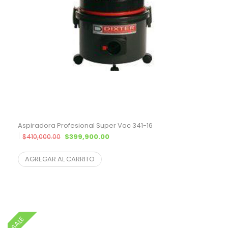
Aspiradora Profesional Super Vac 341-16
El precio original era: $410,000.00.
El precio actual es: $399,900.00.
$
410,000.00
$
399,900.00
$
330,495.87
¨* sin IVA
AGREGAR AL CARRITO
SALE