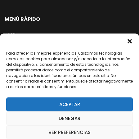
MENÚ RÁPIDO
HOME
TIENDA
EMPRESA
Para ofrecer las mejores experiencias, utilizamos tecnologías
como las cookies para almacenar y/o acceder a la información
NUESTRA RED
del dispositivo. El consentimiento de estas tecnologías nos
permitirá procesar datos como el comportamiento de
ARREPENTIMIENTO DE COMPRA
navegación o las identificaciones únicas en este sitio. No
consentir o retirar el consentimiento, puede afectar negativamente
a ciertas características y funciones.
SEGUINOS EN REDES
ACEPTAR
/dixter.arg
DENEGAR
/dixter.arg
/dixter-sa
VER PREFERENCIAS
/Youtube