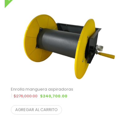
Enrolla manguera aspiradoras
El precio original era: $276,000.00.
El precio actual es: $240,700.00.
$
276,000.00
$
240,700.00
$
198,925.62
¨* sin IVA
AGREGAR AL CARRITO