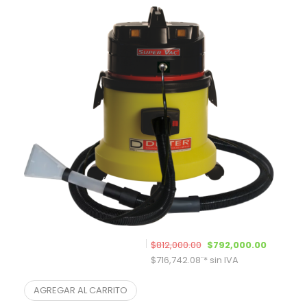
El precio original era: $
El preci
$
812,000.00
$
792,000.00
$
716,742.08
¨* sin IVA
Lavatapizados CK306 – 24
AGREGAR AL CARRITO