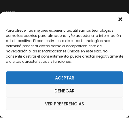
HOME
TIENDA
EMPRESA
Para ofrecer las mejores experiencias, utilizamos tecnologías
como las cookies para almacenar y/o acceder a la información
NUESTRA RED
del dispositivo. El consentimiento de estas tecnologías nos
permitirá procesar datos como el comportamiento de
ARREPENTIMIENTO DE COMPRA
navegación o las identificaciones únicas en este sitio. No
consentir o retirar el consentimiento, puede afectar negativamente
a ciertas características y funciones.
SEGUINOS EN REDES
ACEPTAR
/dixter.arg
DENEGAR
/dixter.arg
/dixter-sa
VER PREFERENCIAS
/Youtube