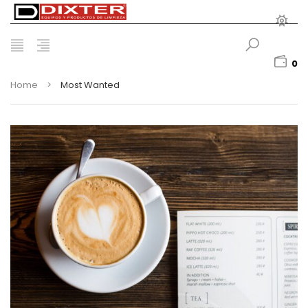
0
Home
>
Most Wanted