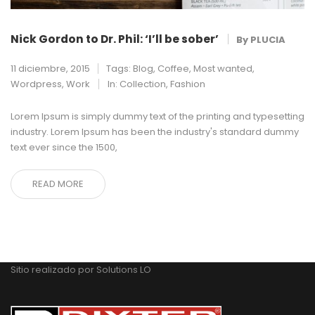
Nick Gordon to Dr. Phil: ‘I’ll be sober’
By
PLUCIA
11 diciembre, 2015
Tags:
Blog
,
Coffee
,
Most wanted
,
Wordpress
,
Work
In:
Collection
,
Fashion
Lorem Ipsum is simply dummy text of the printing and typesetting
industry. Lorem Ipsum has been the industry's standard dummy
text ever since the 1500,
READ MORE
Sitio realizado por
Solutions LO