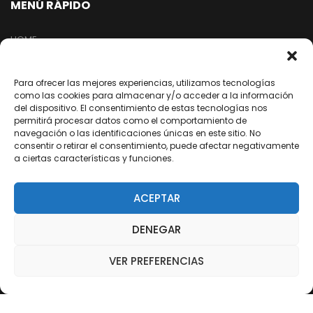
MENÚ RÁPIDO
HOME
TIENDA
EMPRESA
Para ofrecer las mejores experiencias, utilizamos tecnologías
como las cookies para almacenar y/o acceder a la información
NUESTRA RED
del dispositivo. El consentimiento de estas tecnologías nos
permitirá procesar datos como el comportamiento de
ARREPENTIMIENTO DE COMPRA
navegación o las identificaciones únicas en este sitio. No
consentir o retirar el consentimiento, puede afectar negativamente
a ciertas características y funciones.
SEGUINOS EN REDES
ACEPTAR
/dixter.arg
DENEGAR
/dixter.arg
/dixter-sa
VER PREFERENCIAS
/Youtube