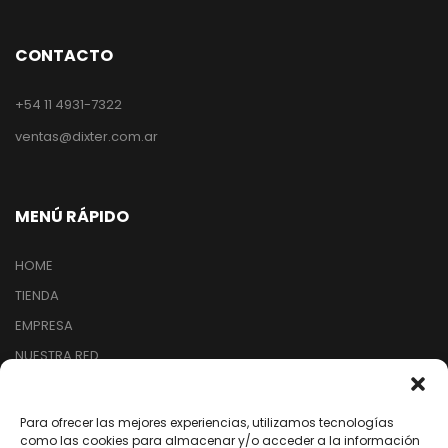
CONTACTO
+54 11 4931-7322
ventas@dixter.com.ar
MENÚ RÁPIDO
HOME
TIENDA
EMPRESA
NUESTRA RED
ARREPENTIMIENTO DE COMPRA
Para ofrecer las mejores experiencias, utilizamos tecnologías
como las cookies para almacenar y/o acceder a la información