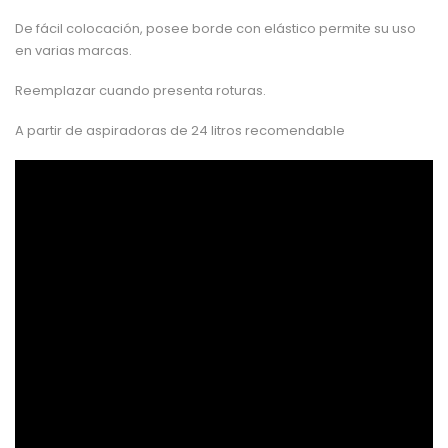
De fácil colocación, posee borde con elástico permite su uso
en varias marcas.
Reemplazar cuando presenta roturas.
A partir de aspiradoras de 24 litros recomendable