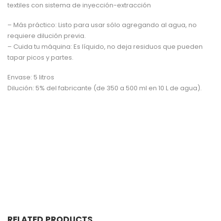
textiles con sistema de inyección-extracción
– Más práctico: Listo para usar sólo agregando al agua, no
requiere dilución previa.
– Cuida tu máquina: Es líquido, no deja residuos que pueden
tapar picos y partes.
Envase: 5 litros
Dilución: 5% del fabricante (de 350 a 500 ml en 10 L de agua).
RELATED PRODUCTS