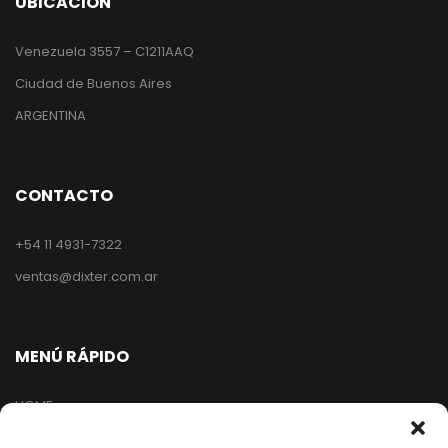
UBICACIÓN
Venezuela 3557 – C1211AAQ
Ciudad de Buenos Aires
ARGENTINA
CONTACTO
+54 11 4931-7322
ventas@dixter.com.ar
MENÚ RÁPIDO
HOME
TIENDA