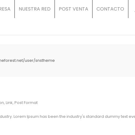
RESA
NUESTRA RED
POST VENTA
CONTACTO
emeforest.net/user/snstheme
on
,
Link
,
Post Format
industry. Lorem Ipsum has been the industry's standard dummy text eve