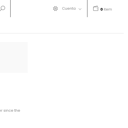
Cuenta
0
item
r since the