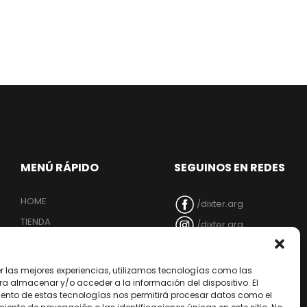
MENÚ RÁPIDO
SEGUINOS EN REDES
HOME
/dixter.arg
TIENDA
/dixter.arg
EMPRESA
/dixter-sa
NUESTRA RED
/Youtube
er las mejores experiencias, utilizamos tecnologías como las
ra almacenar y/o acceder a la información del dispositivo. El
ARREPENTIMIENTO DE
ento de estas tecnologías nos permitirá procesar datos como el
COMPRA