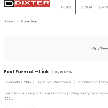
HOME
TIENDA
EMP
Home
>
Collection
http://th
Post Format – Link
By
PLUCIA
11 diciembre, 2015
Tags:
Blog
,
Wordpress
In:
Collection
,
Fashi
Lorem Ipsum is simply dummy text of the printing and typesetting 
1500s,