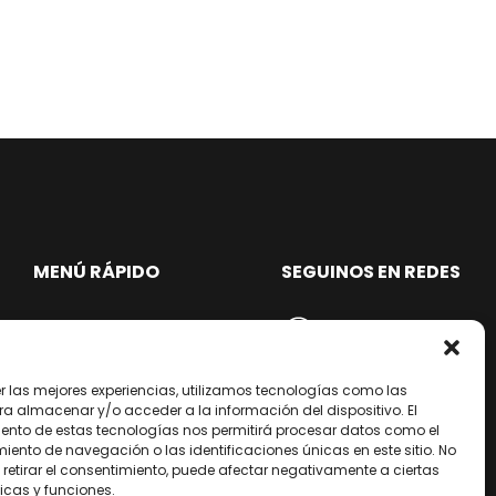
MENÚ RÁPIDO
SEGUINOS EN REDES
HOME
/dixter.arg
TIENDA
/dixter.arg
er las mejores experiencias, utilizamos tecnologías como las
EMPRESA
/dixter-sa
ra almacenar y/o acceder a la información del dispositivo. El
NUESTRA RED
/Youtube
ento de estas tecnologías nos permitirá procesar datos como el
ento de navegación o las identificaciones únicas en este sitio. No
ARREPENTIMIENTO DE
 retirar el consentimiento, puede afectar negativamente a ciertas
COMPRA
icas y funciones.