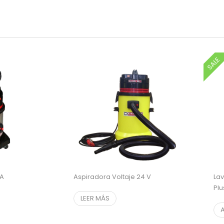
SALE
PA
Aspiradora Voltaje 24 V
Lav
Plu
LEER MÁS
$
$