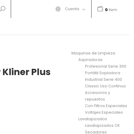
Cuenta
0
item
Maquinas de Limpieza
Aspiradoras
Profesional Serie 300
Kliner Plus
Portátil Sopladora
Industrial Serie 400
l es: $979,000.00.
Classic Uso Continuo
Accesorios y
repuestos
Con Filtros Especiales
Voltajes Especiales
Lavatapizados
Lavatapizados CK
Secadores