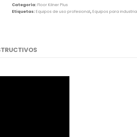
Categoría:
Floor Kilner Plus
Plus
Etiquetas:
Equipos de uso profesional
,
Equipos para industri
cantidad
STRUCTIVOS