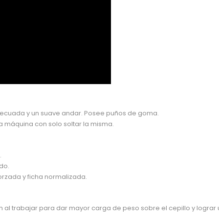
adecuada y un suave andar. Posee puños de goma.
a máquina con solo soltar la misma.
.
do.
forzada y ficha normalizada.
 al trabajar para dar mayor carga de peso sobre el cepillo y lograr 