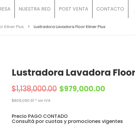
RESA
NUESTRA RED
POST VENTA
CONTACTO
or Kilner Plus
>
Lustradora Lavadora Floor Kliner Plus
Lustradora Lavadora Floor 
El precio original era: $1,138,000.00.
El precio actua
$
1,138,000.00
$
979,000.00
$
809,090.91
¨* sin IVA
Precio PAGO CONTADO
Consultá por cuotas y promociones vigentes