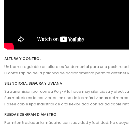
ALTURA Y CONTROL
Un barral regulable en altura es fundamental para una postura 
El corte rápido de la palanca de accionamiento permite detener l
SILENCIOSA, SEGURA Y LIVIANA
Su transmisión por correa Poly-V la hace muy silenciosa y efectiva
Sus materiales la convierten en una de las más livianas del merca
Posee cable tipo industrial de alta flexibilidad con salida cable re
RUEDAS DE GRAN DIÁMETRO
Permiten trasladar la máquina con suavidad y facilidad. No apoyan