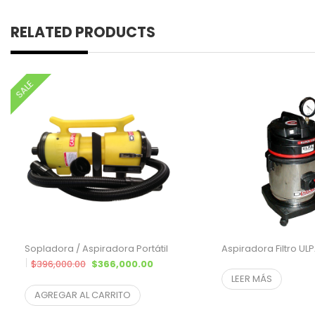
RELATED PRODUCTS
SALE
Sopladora / Aspiradora Portátil
Aspiradora Filtro UL
El precio original era: $396,000.00.
El precio actual es: $366,000.00.
$
396,000.00
$
366,000.00
LEER MÁS
$
331,221.72
¨* sin IVA
AGREGAR AL CARRITO