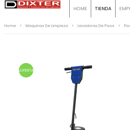
HOME
TIENDA
EMP
Home
>
Maquinas De Limpieza
>
Lavadoras De Pisos
>
Flo
¡OFERTA!