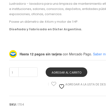
Lustradora – lavadora para una limpieza de mantenimiento efi
e instituciones, salones, consorcios, depósitos, entidades públi
exposiciones, oficinas, comercios.
Posee un diámetro de 44cm y motor de 1 HP.
Diseñada y fabricada en Dixter Argentina.
Hasta 12 pagos sin tarjeta
con Mercado Pago.
Saber m
Lustradora
AGREGAR AL CARRITO
Lavadora
AGREGAR A LA LISTA DE DE
Floor
Kliner
SKU:
1704