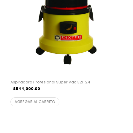
Aspiradora Profesional Super Vac 321-24
$
544,000.00
$
449,586.78
¨* sin IVA
AGREGAR AL CARRITO