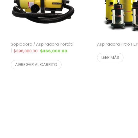
Sopladora / Aspiradora Portátil
Aspiradora Filtro HE
El precio original era: $396,000.00.
El precio actual es: $366,000.00.
$
396,000.00
$
366,000.00
LEER MÁS
$
331,221.72
¨* sin IVA
AGREGAR AL CARRITO