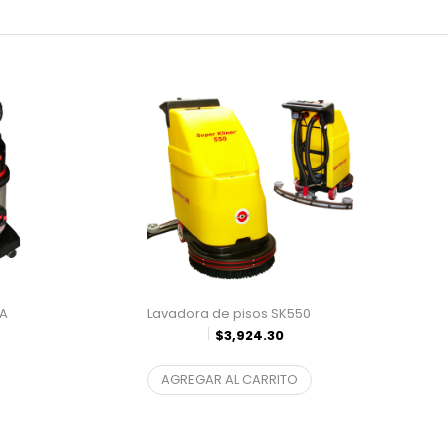
PA
Lavadora de pisos SK550
$
3,924.30
$
3,243.22
¨* sin IVA
Eléctrica
AGREGAR AL CARRITO